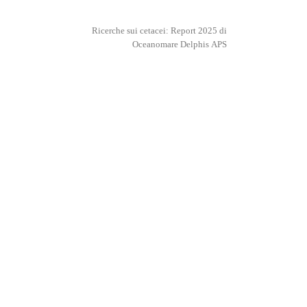
Ricerche sui cetacei: Report 2025 di
Oceanomare Delphis APS
Corsi subacquei 2026 per studenti Facoltà
Scienze Biologiche di Perugia