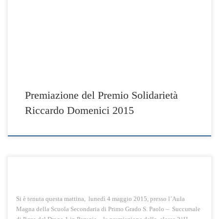
di P.zza del Drago 1 in Perugia – la premiazione della classe 2^H ,
vincitrice del Premio Solidarietà 2015 Riccardo Domenici, promosso
dalla Associazione Amici di Riccardo Domenici per sensibilizzare i
giovani alla solidarietà, condivisione […]
Premiazione del Premio Solidarietà
Riccardo Domenici 2015
Si è tenuta questa mattina, lunedì 4 maggio 2015, presso l’Aula
Magna della Scuola Secondaria di Primo Grado S. Paolo – Succursale