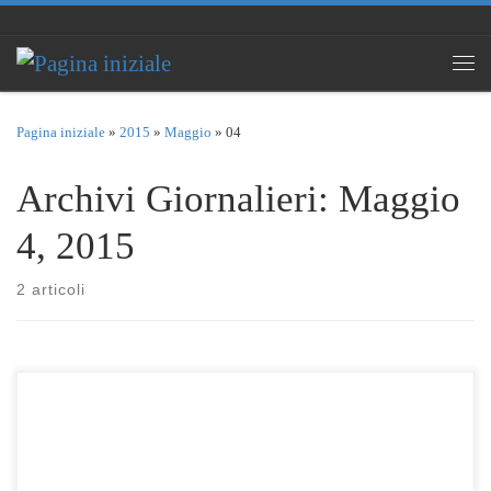
Passa al contenuto
Men
Pagina iniziale
»
2015
»
Maggio
»
04
Archivi Giornalieri:
Maggio
4, 2015
2 articoli
Si è tenuta questa mattina, lunedì 4 maggio 2015, presso l’Aula
Magna della Scuola Secondaria di Primo Grado S. Paolo – Succursale